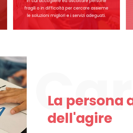
in cui accogliere ed ascoltare persone
fragili o in difficoltà per cercare assieme
le soluzioni migliori e i servizi adeguati.
La persona a
dell'agire