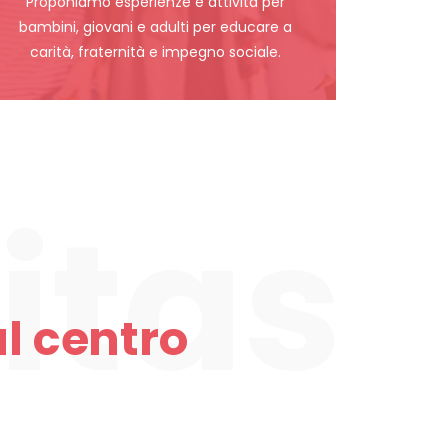
Proponiamo esperienze e attività per
bambini, giovani e adulti per educare a
carità, fraternità e impegno sociale.
l centro