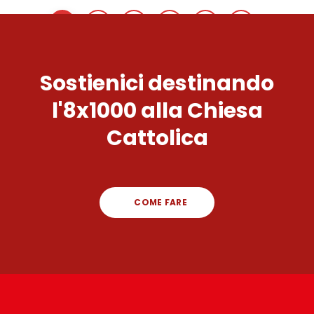
1
2
3
…
169
Sostienici destinando
l'8x1000 alla Chiesa
Cattolica
COME FARE