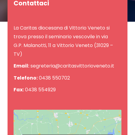
Contattaci
La Caritas diocesana di Vittorio Veneto si
trova presso il seminario vescovile in via
G.P. Malanotti, 11 a Vittorio Veneto (31029 –
TV)
Email:
segreteria@caritasvittorioveneto.it
Telefono:
0438 550702
Fax:
0438 554929