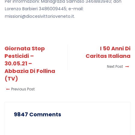
Per informazioni: Mariagrazia Salmaso 3461883940; don
Lorenzo Barbieri 3486009445; e-mail:
missioni@diocesivittorioveneto.it.
Giornata Stop
I 50 Anni Di
Pesticidi –
Caritas Italiana
30.05.21 –
Next Post
Abbazia Di Follina
(TV)
Previous Post
9847 Comments