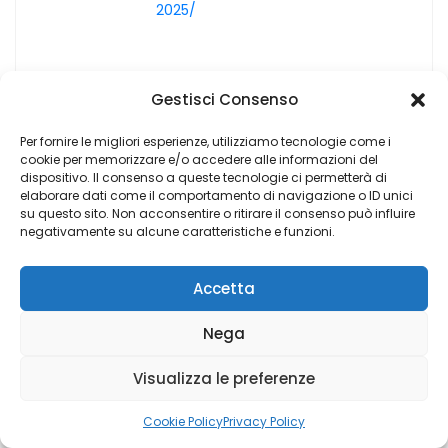
2025/
Gestisci Consenso
Classic reel slot games
Per fornire le migliori esperienze, utilizziamo tecnologie come i
cookie per memorizzare e/o accedere alle informazioni del
27 Dicembre 2025
Rockpool Bar & Grill brings
dispositivo. Il consenso a queste tecnologie ci permetterà di
elaborare dati come il comportamento di navigazione o ID unici
premium Australian beef, wood-
su questo sito. Non acconsentire o ritirare il consenso può influire
fired grilling,
negativamente su alcune caratteristiche e funzioni.
and an extensive wine list in a
sophisticated setting.
Accetta
Enjoy royal-level gaming, jackpots,
and real wins straight from your
Nega
screen — anytime, anywhere in
Australia.
Visualizza le preferenze
Private suites, a heated vitality
Cookie Policy
Privacy Policy
pool, aroma steam rooms, and